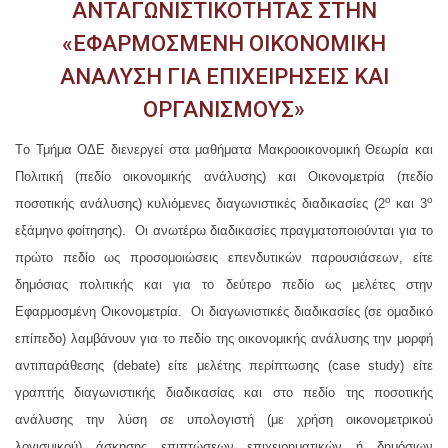
ΑΝΤΑΓΩΝΙΣΤΙΚΟΤΗΤΑΣ ΣΤΗΝ
«ΕΦΑΡΜΟΣΜΕΝΗ ΟΙΚΟΝΟΜΙΚΗ
ΑΝΑΛΥΣΗ ΓΙΑ ΕΠΙΧΕΙΡΗΣΕΙΣ ΚΑΙ
ΟΡΓΑΝΙΣΜΟΥΣ»
Tο Τμήμα ΟΔΕ διενεργεί στα μαθήματα Μακροοικονομική Θεωρία και
Πολιτική (πεδίο οικονομικής ανάλυσης) και Οικονομετρία (πεδίο
ο
ο
ποσοτικής ανάλυσης) κυλιόμενες διαγωνιστικές διαδικασίες (2
και 3
εξάμηνο φοίτησης). Οι ανωτέρω διαδικασίες πραγματοποιούνται για το
πρώτο πεδίο ως προσομοιώσεις επενδυτικών παρουσιάσεων, είτε
δημόσιας πολιτικής και για το δεύτερο πεδίο ως μελέτες στην
Εφαρμοσμένη Οικονομετρία. Οι διαγωνιστικές διαδικασίες (σε ομαδικό
επίπεδο) λαμβάνουν για τo πεδίο της οικονομικής ανάλυσης την μορφή
αντιπαράθεσης (debate) είτε μελέτης περίπτωσης (case study) είτε
γραπτής διαγωνιστικής διαδικασίας και στο πεδίο της ποσοτικής
ανάλυσης την λύση σε υπολογιστή (με χρήση οικονομετρικού
λογισμικού) άσκησης επιπτώσεων επιχειρηματικών ή δημόσιων